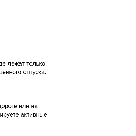
де лежат только
енного отпуска.
дороге или на
нируете активные