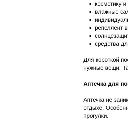
косметику и
влажные са
индивидуал
репеллент в
солнцезащит
средства дл
Для короткой по
нужные вещи. Та
Аптечка для п
Аптечка не зани
отдыхе. Особенн
прогулки.