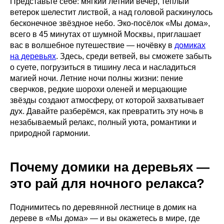
Представьте себе: мягкий летний вечер, тёплый
ветерок шелестит листвой, а над головой раскинулось
бесконечное звёздное небо. Эко-посёлок «Мы дома»,
всего в 45 минутах от шумной Москвы, приглашает
вас в волшебное путешествие — ночёвку в
домиках
на деревьях
. Здесь, среди ветвей, вы сможете забыть
о суете, погрузиться в тишину леса и насладиться
магией ночи. Летние ночи полны жизни: пение
сверчков, редкие шорохи оленей и мерцающие
звёзды создают атмосферу, от которой захватывает
дух. Давайте разберёмся, как превратить эту ночь в
незабываемый релакс, полный уюта, романтики и
природной гармонии.
Почему домики на деревьях —
это рай для ночного релакса?
Поднимитесь по деревянной лестнице в домик на
дереве в «Мы дома» — и вы окажетесь в мире, где