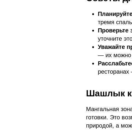
Планируйте
тремя спаль
Проверьте 
уточните эт
Уважайте п
— их можно 
Расслабьте
ресторанах 
Шашлык ка
Мангальная зона
готовки. Это во
природой, а мож