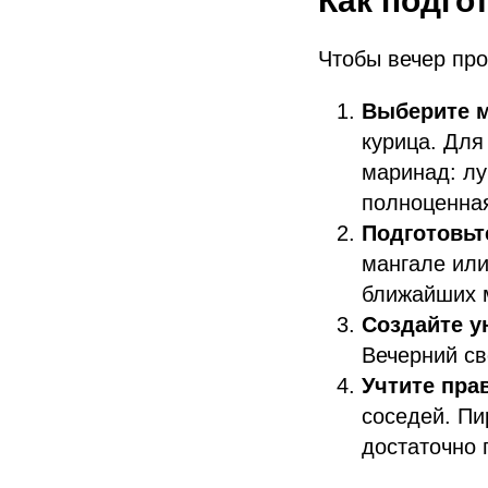
Как подго
Чтобы вечер про
Выберите м
курица. Для
маринад: лу
полноценная
Подготовьт
мангале или
ближайших 
Создайте у
Вечерний св
Учтите пра
соседей. Пи
достаточно 