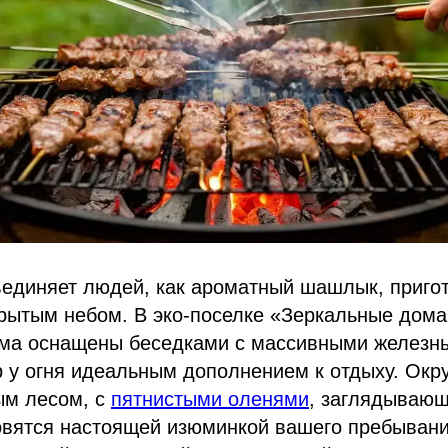
ъединяет людей, как ароматный шашлык, приго
рытым небом. В эко-поселке «Зеркальные дома
ма оснащены беседками с массивными железн
р у огня идеальным дополнением к отдыху. Ок
ым лесом, с
пятнистыми оленями
, заглядывающ
овятся настоящей изюминкой вашего пребывани