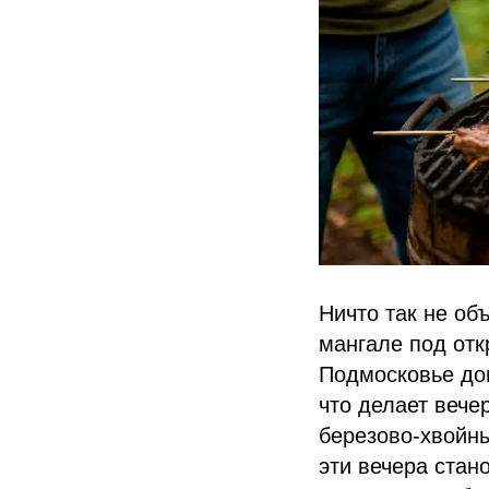
Ничто так не об
мангале под отк
Подмосковье до
что делает вече
березово-хвойн
эти вечера стан