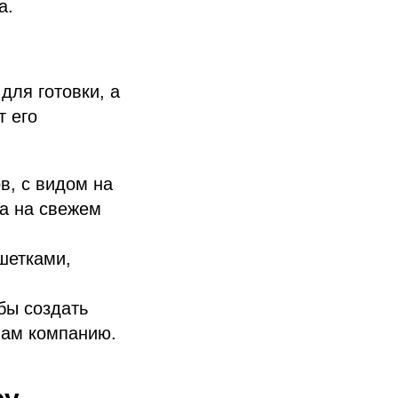
а.
для готовки, а
т его
в, с видом на
а на свежем
шетками,
бы создать
вам компанию.