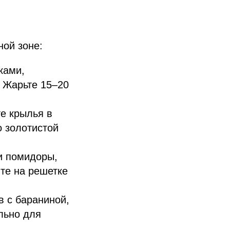
ной зоне:
ками,
. Жарьте 15–20
е крылья в
о золотистой
и помидоры,
те на решетке
в с бараниной,
льно для