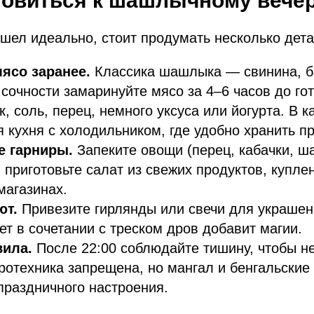
товиться к шашлычному вече
шел идеально, стоит продумать несколько дета
ясо заранее.
Классика шашлыка — свинина, б
 сочности замаринуйте мясо за 4–6 часов до го
к, соль, перец, немного уксуса или йогурта. В 
 кухня с холодильником, где удобно хранить п
е гарниры.
Запеките овощи (перец, кабачки, ш
 приготовьте салат из свежих продуктов, купле
магазинах.
ют.
Привезите гирлянды или свечи для украшен
ет в сочетании с треском дров добавит магии.
вила.
После 22:00 соблюдайте тишину, чтобы не
ротехника запрещена, но мангал и бенгальские 
праздничного настроения.