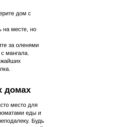
ерите дом с
 на месте, но
ите за оленями
 с мангала.
лижайших
лка.
х домах
сто место для
ароматами еды и
неподалеку. Будь