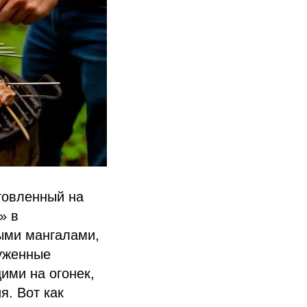
товленный на
» в
ыми мангалами,
руженные
ими на огонек,
я. Вот как