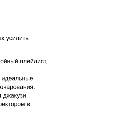
ак усилить
ойный плейлист,
— идеальные
 очарования.
и джакузи
оектором в