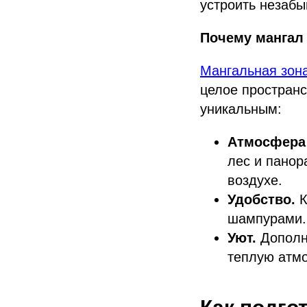
устроить незаб
Почему мангал
Мангальная зон
целое пространс
уникальным:
Атмосфера
лес и панор
воздухе.
Удобство.
К
шампурами.
Уют.
Дополни
теплую атмо