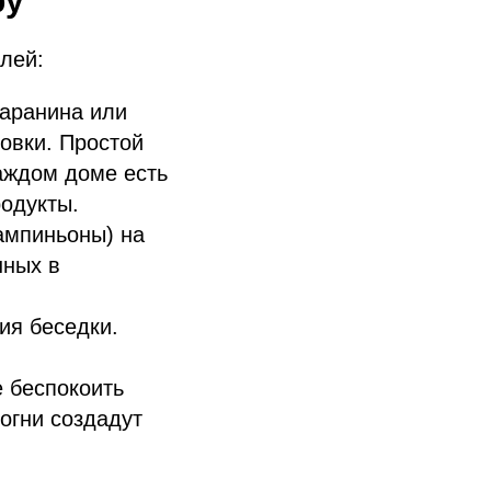
ру
лей:
аранина или
товки. Простой
каждом доме есть
родукты.
ампиньоны) на
нных в
ия беседки.
 беспокоить
огни создадут