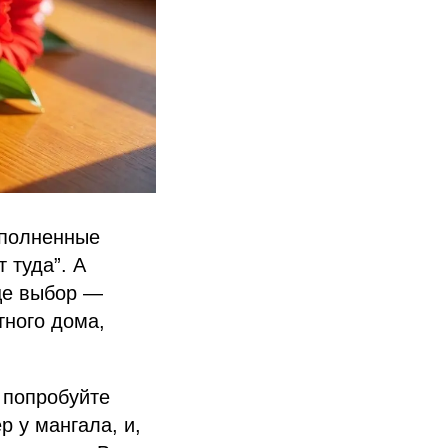
еполненные
 туда”. А
аще выбор —
тного дома,
 попробуйте
р у мангала, и,