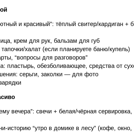
бой
ютный и красивый”: тёплый свитер/кардиган + 
ица, крем для рук, бальзам для губ
 тапочки/халат (если планируете баню/купель)
арты, “вопросы для разговоров”
а: пластырь, обезболивающее, средства от сух
шения: серьги, заколки — для фото
зарядки
асиво
ему вечера”: свечи + белая/чёрная сервировка,
и-историю “утро в домике в лесу” (кофе, окно,