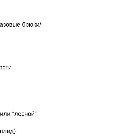
базовые брюки/
ости
 или “лесной”
 плед)