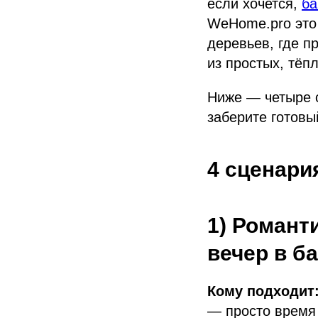
если хочется,
ба
WeHome.pro это 
деревьев, где п
из простых, тёп
Ниже — четыре с
заберите готовы
4 сценари
1) Романт
вечер в б
Кому подходит
— просто время 