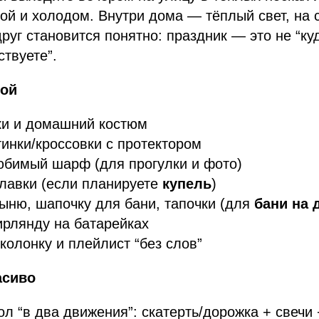
ой и холодом. Внутри дома — тёплый свет, на 
руг становится понятно: праздник — это не “куд
ствуете”.
бой
ки и домашний костюм
инки/кроссовки с протектором
юбимый шарф (для прогулки и фото)
лавки (если планируете
купель
)
ыню, шапочку для бани, тапочки (для
бани на 
ирлянду на батарейках
олонку и плейлист “без слов”
асиво
ол “в два движения”: скатерть/дорожка + свечи 