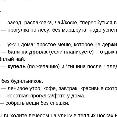
а
— заезд, распаковка, чай/кофе, “переобуться в
— прогулка по лесу: без маршрута “надо успеть
— ужин дома: простое меню, которое не держит
—
баня на дровах
(если планируете) + отдых
ёплый чай.
—
купель
(по желанию) и “тишина после”: плед
без будильников.
— ленивое утро: кофе, завтрак, красивые фото
— короткая прогулка/фото у дома.
 собрать вещи без спешки.
 выходите вечером на улицу в тёплых носках и