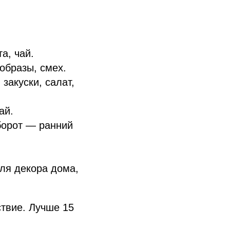
а, чай.
образы, смех.
закуски, салат,
ай.
борот — ранний
ля декора дома,
ствие. Лучше 15