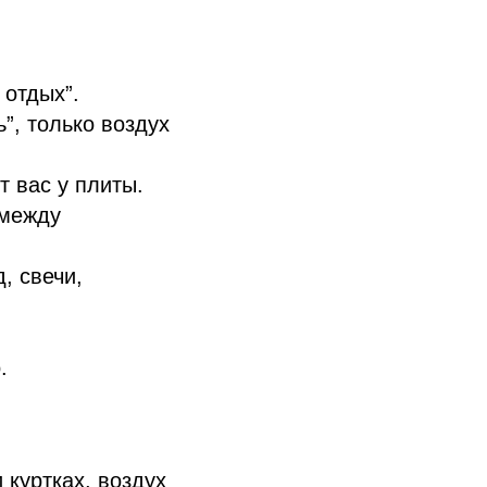
 отдых”.
”, только воздух
 вас у плиты.
 между
, свечи,
.
 куртках, воздух