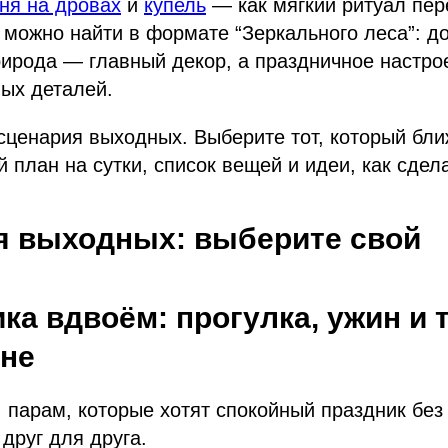
ня на дровах
и
купель
— как мягкий ритуал пере
можно найти в формате “Зеркального леса”: д
рирода — главный декор, а праздничное настро
лых деталей.
ценария выходных. Выберите тот, который бли
й план на сутки, список вещей и идеи, как сдел
я выходных: выберите свой
ика вдвоём: прогулка, ужин и
ане
:
парам, которые хотят спокойный праздник без
друг для друга.