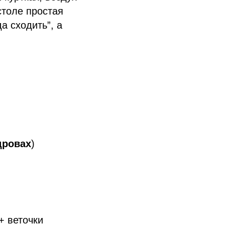
столе простая
а сходить”, а
дровах
)
+ веточки