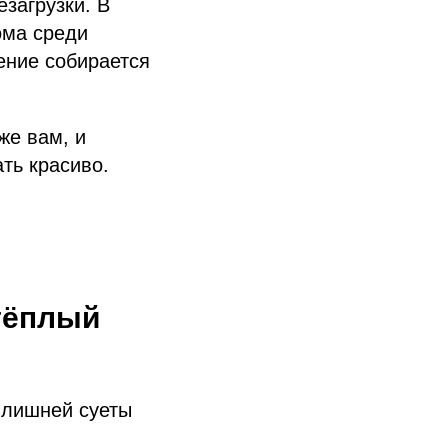
загрузки. В
ома среди
ение собирается
же вам, и
ать красиво.
 тёплый
 лишней суеты