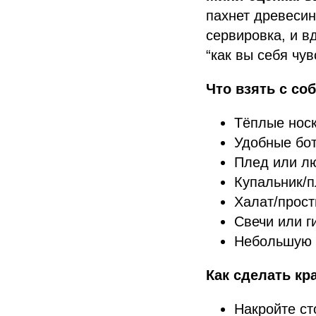
пахнет древесин
сервировка, и вд
“как вы себя чув
Что взять с со
Тёплые нос
Удобные бот
Плед или л
Купальник/п
Халат/прост
Свечи или г
Небольшую к
Как сделать кр
Накройте ст