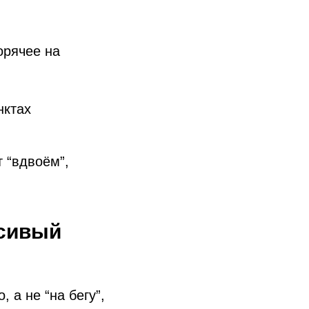
орячее на
нктах
 “вдвоём”,
асивый
 а не “на бегу”,