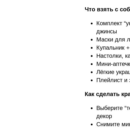
Что взять с со
Комплект “у
джинсы
Маски для л
Купальник +
Настолки, к
Мини-аптечк
Лёгкие укра
Плейлист и 
Как сделать кр
Выберите “т
декор
Снимите мин