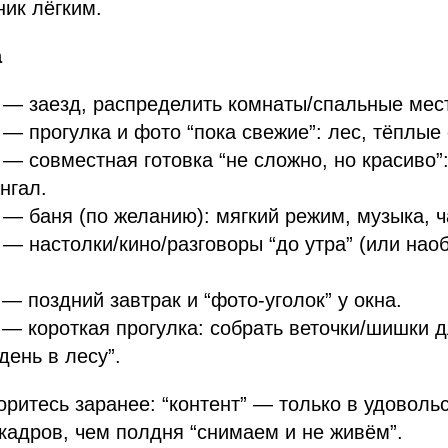
ник лёгким.
а
— заезд, распределить комнаты/спальные мест
— прогулка и фото “пока свежие”: лес, тёплые 
— совместная готовка “не сложно, но красиво”: 
нгал.
— баня (по желанию): мягкий режим, музыка, ч
— настолки/кино/разговоры “до утра” (или нао
— поздний завтрак и “фото-уголок” у окна.
— короткая прогулка: собрать веточки/шишки д
день в лесу”.
ритесь заранее: “контент” — только в удоволь
кадров, чем полдня “снимаем и не живём”.