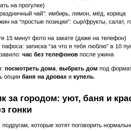
ать на прогулке)
раздничный чай”: имбирь, лимон, мёд, корица
жин на “простые позиции”: сыр/фрукты, салат, г
е 15 минут фото на закате (даже на телефон)
 пафоса: записка “за что я тебя люблю” в 10 пу
правило:
час без телефонов
после ужина
и:
посмотреть дома
,
выбрать дом
под формат
ть опции
баня на дровах
и
купель
.
ик за городом: уют, баня и кр
з гонки
:
подругам, которые хотят поговорить нормально,